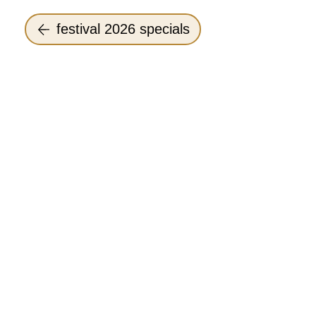
festival 2026 specials
nieuwsbrief
steun ons !
algemene voorwaarden
sponsoren & partners
privacyverklaring
anbi-gegevens
wie zijn wij