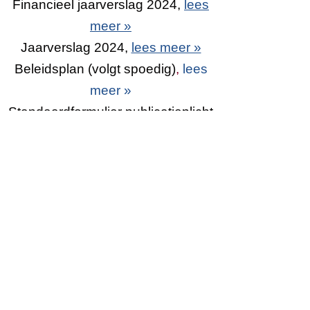
Financieel jaarverslag 2024,
lees
meer »
Jaarverslag 2024,
lees meer »
Beleidsplan (volgt spoedig)
,
lees
meer »
Standaardformulier publicatieplicht
ANBI,
lees meer »
KvK en RSIN
KvK
64243095
RSIN
855582133
Bankrelatie
Triodosbank, Utrechtseweg 44,
Zeist